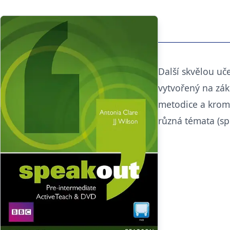
Další skvělou uč
vytvořený na zák
metodice a krom
různá témata (spo