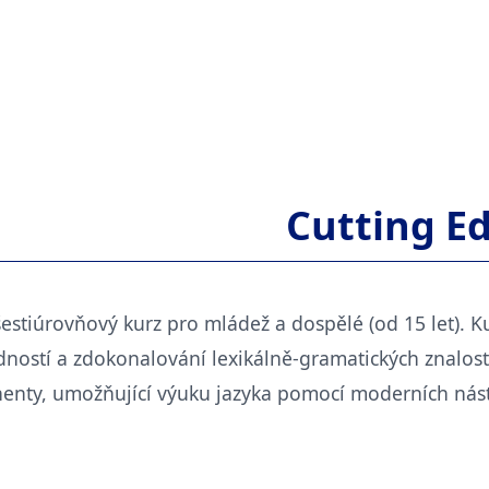
Cutting E
šestiúrovňový kurz pro mládež a dospělé (od 15 let). K
ností a zdokonalování lexikálně-gramatických znalost
nenty, umožňující výuku jazyka pomocí moderních nást