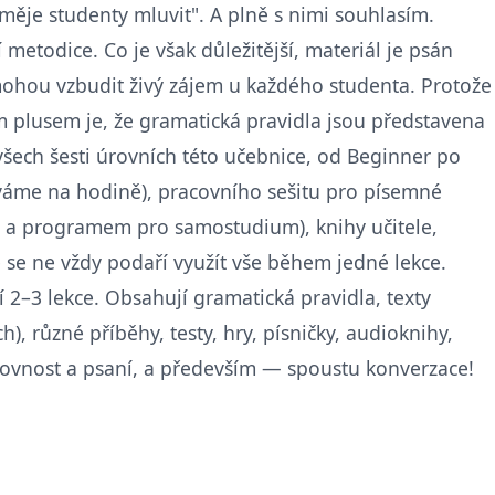
přiměje studenty mluvit". A plně s nimi souhlasím.
metodice. Co je však důležitější, materiál je psán
ohou vzbudit živý zájem u každého studenta. Protože
 plusem je, že gramatická pravidla jsou představena
ech šesti úrovních této učebnice, od Beginner po
íváme na hodině), pracovního sešitu pro písemné
cí a programem pro samostudium), knihy učitele,
 se ne vždy podaří využít vše během jedné lekce.
í 2–3 lekce. Obsahují gramatická pravidla, texty
 různé příběhy, testy, hry, písničky, audioknihy,
slovnost a psaní, a především — spoustu konverzace!