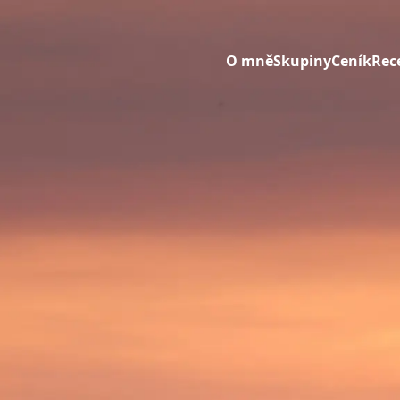
O mně
Skupiny
Ceník
Rec