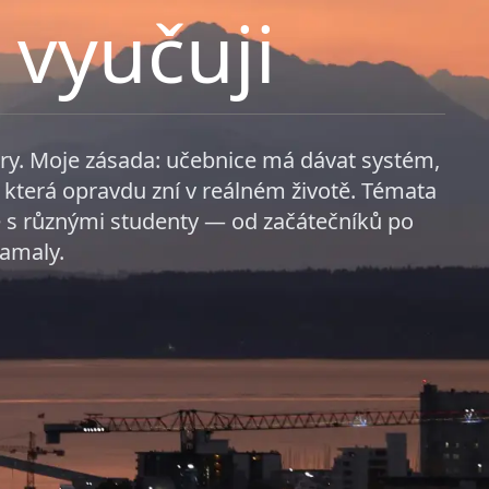
 vyučuji
ery. Moje zásada: učebnice má dávat systém,
která opravdu zní v reálném životě. Témata
e s různými studenty — od začátečníků po
lamaly.