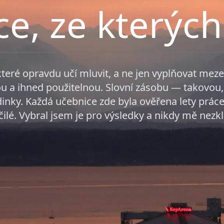
e, ze kterých
teré opravdu učí mluvit, a ne jen vyplňovat mez
u a ihned použitelnou. Slovní zásobu — takovou, 
dinky. Každá učebnice zde byla ověřena lety prác
ilé. Vybral jsem je pro výsledky a nikdy mě nezk