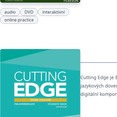
audio
DVD
interaktivní
online practice
Cutting Edge je 
jazykových doved
digitální kompo