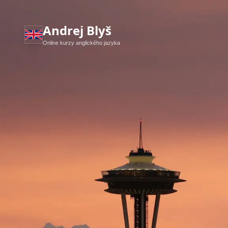
Andrej Blyš
Online kurzy anglického jazyka