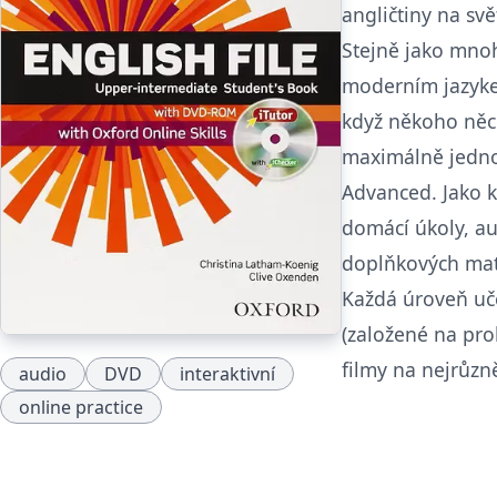
angličtiny na svě
Stejně jako mnoh
moderním jazyke
když někoho něco
maximálně jedno
Advanced. Jako k
domácí úkoly, au
doplňkových mate
Každá úroveň učeb
(založené na pro
filmy na nejrůzn
audio
DVD
interaktivní
online practice