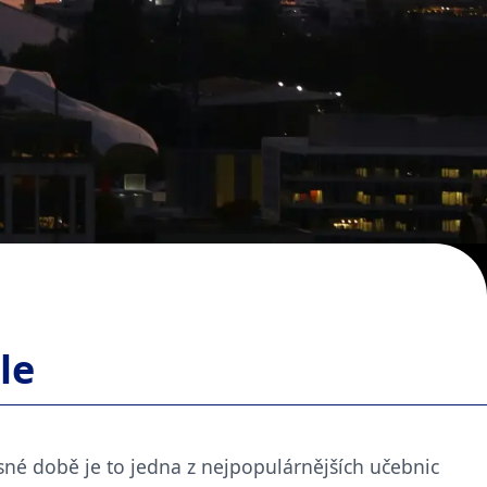
le
asné době je to jedna z nejpopulárnějších učebnic