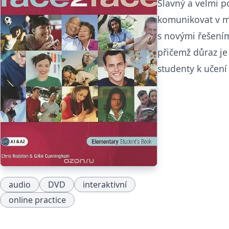
Slavný a velmi p
komunikovat v m
s novými řešením
přičemž důraz je
studenty k učení
audio
DVD
interaktivní
online practice