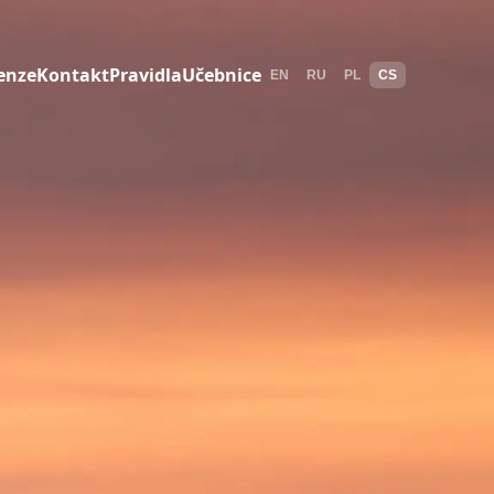
enze
Kontakt
Pravidla
Učebnice
EN
RU
PL
CS