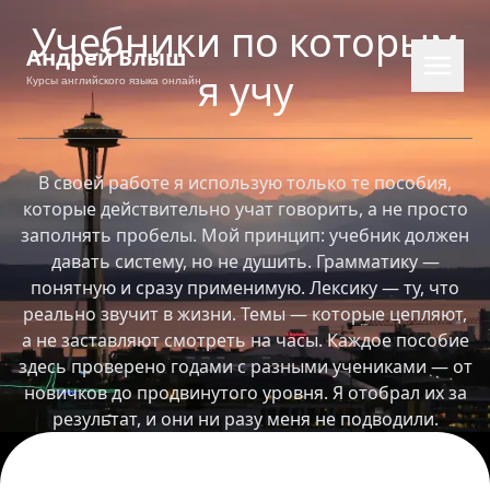
Учебники по которым
Андрей Блыш
я учу
Курсы английского языка онлайн
В своей работе я использую только те пособия,
которые действительно учат говорить, а не просто
заполнять пробелы. Мой принцип: учебник должен
давать систему, но не душить. Грамматику —
понятную и сразу применимую. Лексику — ту, что
реально звучит в жизни. Темы — которые цепляют,
а не заставляют смотреть на часы. Каждое пособие
EN
RU
PL
CS
здесь проверено годами с разными учениками — от
новичков до продвинутого уровня. Я отобрал их за
результат, и они ни разу меня не подводили.