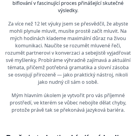
biflování v fascinující proces přinášející skutečné
výsledky.
Za více než 12 let výuky jsem se přesvědčil, že abyste
mohli plynule mluvit, musíte prostě začít mluvit. Na
mých hodinách klademe maximální důraz na živou
komunikaci. Naučíte se rozumět mluvené řeči,
rozumět partnerovi v konverzaci a sebejistě vyjadřovat
své myšlenky. Probíráme výhradně zajímavá a aktuální
témata, přičemž potřebná gramatika a slovní zásoba
se osvojují přirozeně — jako praktický nástroj, nikoli
jako nudný cíl sám o sobě.
Mým hlavním úkolem je vytvořit pro vás příjemné
prostředí, ve kterém se vůbec nebojíte dělat chyby,
protože právě tak se překonává jazyková bariéra.