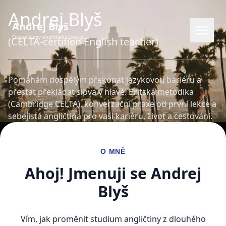
Andrej Blyš
Andrej Blyš
Online kurzy anglického jazyka
(CELTA-certified English teacher)
Pomáhám dospělým překonat jazykovou bariéru a
přestat překládat slova v hlavě. Britská metodika
(Cambridge CELTA), konverzační praxe od první lekce a
sebejistá angličtina pro vaši kariéru, život a cestování.
O MNĚ
EN
RU
PL
CS
Ahoj! Jmenuji se Andrej
Blyš
Vím, jak proměnit studium angličtiny z dlouhého